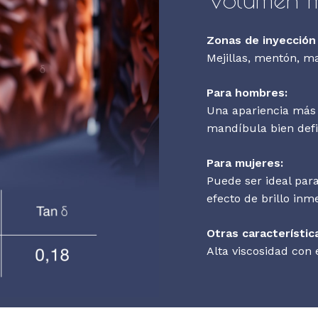
Zonas de inyecció
Mejillas, mentón, ma
Para hombres:
U
na apariencia más
mandíbula bien def
Para mujeres:
Puede ser ideal par
efecto de brillo inm
Otras característic
Alta viscosidad con