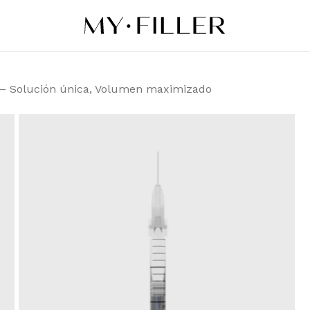
Sé el primero en 
Solución única, 
 – Solución única, Volumen maximizado
Tu dirección de correo 
obligatorios están mar
Tu puntuación
*
Tu valoración
*