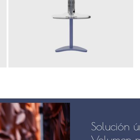
Nombre
*
Guardar mi nombre, co
próxima vez que haga un 
Solución ú
Volumen m