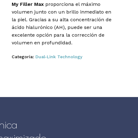
My Filler Max
proporciona el máximo
Correo electrónico
*
volumen junto con un brillo inmediato en
la piel. Gracias a su alta concentración de
ácido hialurónico (AH), puede ser una
rreo electrónico y sitio web en este navegador para la
excelente opción para la corrección de
comentario.
volumen en profundidad.
Categoría:
Dual-Link Technology
nica
aximizado