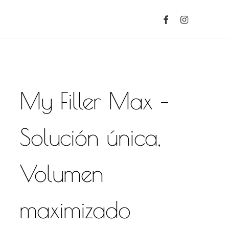
facebook
instagram
valorar “My Filler Max –
Volumen maximizado”
electrónico no será publicada.
Los campos
cados con
*
My Filler Max –
Solución única,
Volumen
maximizado