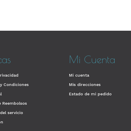
icas
Mi Cuenta
rivacidad
Mi cuenta
y Condiciones
Mis direcciones
l
Estado de mi pedido
de Reembolsos
del servicio
ón