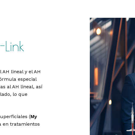
-Link
 AH lineal y el AH
fórmula especial
s al AH lineal, así
lado, lo que
perficiales (
My
a en tratamientos