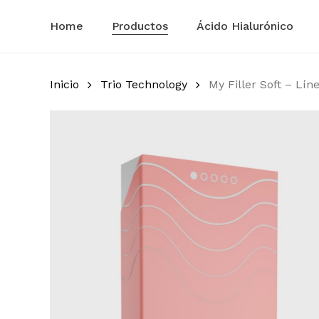
Skip
to
Home
Productos
Ácido Hialurónico
main
content
Inicio
Trio Technology
My Filler Soft – Lín