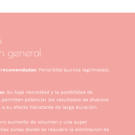
s
n general
n recomendada
s
:
Periorbital (surcos lagrimales),
as:
Su baja viscosidad y la posibilidad de
l permiten potenciar los resultados de diversos
 a su efecto hidratante de larga duración.
ero aumento de volumen y una super
ellas zonas donde se requiere la eliminación de