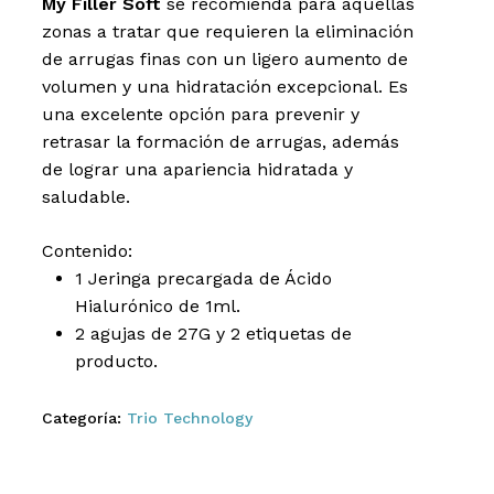
My Filler Soft
se recomienda para aquellas
Correo electrónico
*
zonas a tratar que requieren la eliminación
de arrugas finas con un ligero aumento de
volumen y una hidratación excepcional. Es
rreo electrónico y sitio web en este navegador para la
una excelente opción para prevenir y
comentario.
retrasar la formación de arrugas, además
de lograr una apariencia hidratada y
saludable.
Contenido:
1 Jeringa precargada de Ácido
Hialurónico de 1ml.
2 agujas de 27G y 2 etiquetas de
producto.
Categoría:
Trio Technology