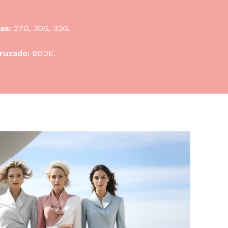
as:
27G, 30G, 32G.
ruzado:
BDDE.