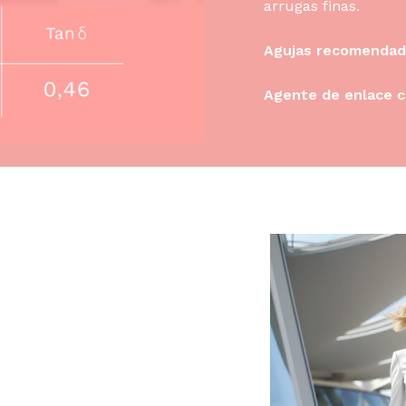
arrugas finas.
Agujas recomendad
Agente de enlace c