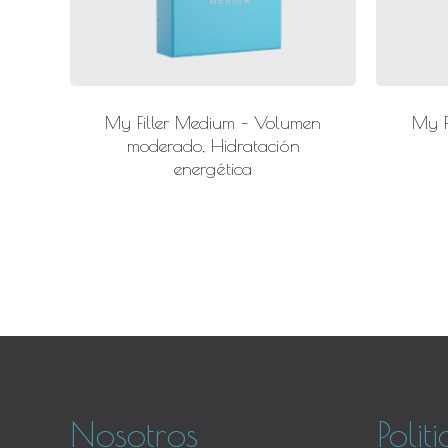
My Filler Medium – Volumen
My F
moderado, Hidratación
energética
Nosotros
Polit