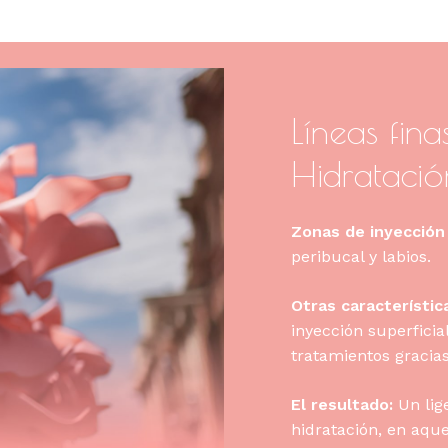
Líneas fina
Hidratació
Zona
s
de inyecció
peribucal y labios.
Otras característic
inyección superficia
tratamientos gracias
El resultado:
Un lig
hidratación, en aqu