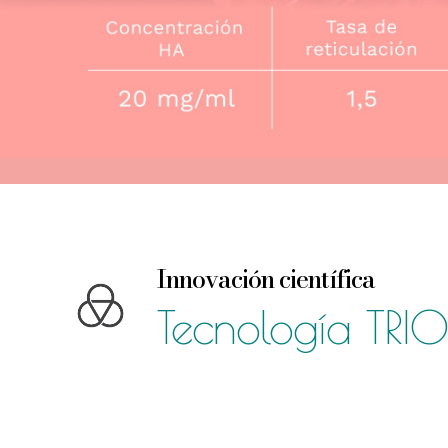
I
nnovación cien
tífica
Tecnología TRIO