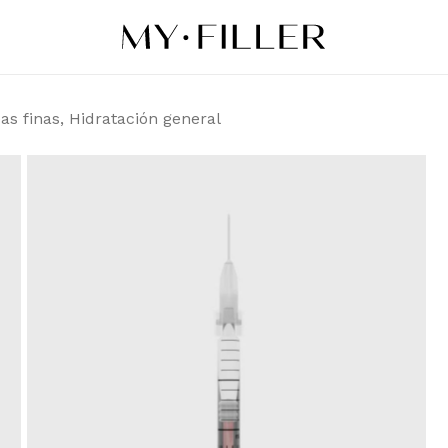
Sé el primero en 
finas, Hidratació
eas finas, Hidratación general
Tu dirección de correo 
obligatorios están mar
Tu puntuación
*
Tu valoración
*